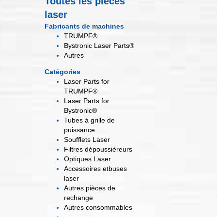
Toutes les pièces
laser
Fabricants de machines
TRUMPF®
Bystronic Laser Parts®
Autres
Catégories
Laser Parts for
TRUMPF®
Laser Parts for
Bystronic®
Tubes à grille
de
puissance
Soufflets
Laser
Filtres
dépoussiéreurs
Optiques
Laser
Accessoires et
buses
laser
Autres pièces
de
rechange
Autres
consommables