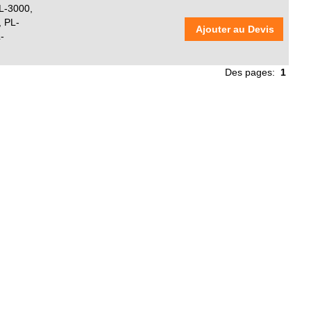
L-3000,
 PL-
Ajouter au Devis
-
Des pages:
1