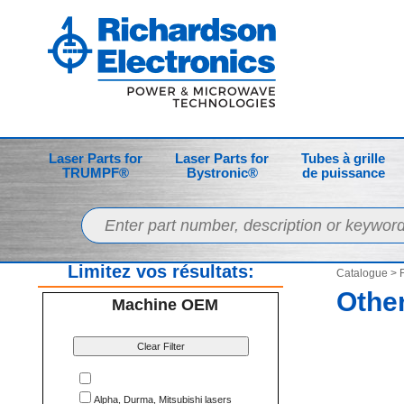
Laser Parts for
Laser Parts for
Tubes à grille
TRUMPF®
Bystronic®
de puissance
Limitez vos résultats:
Catalogue
>
F
Other
Machine OEM
Clear Filter
Alpha, Durma, Mitsubishi lasers