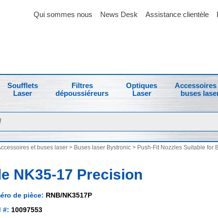
Qui sommes nous
News Desk
Assistance clientèle
Soufflets
Filtres
Optiques
Accessoires 
Laser
dépoussiéreurs
Laser
buses lase
ccessoires et buses laser
>
Buses laser Bystronic
>
Push-Fit Nozzles Suitable for 
le NK35-17 Precision
éro de pièce:
RNB/NK3517P
 #:
10097553