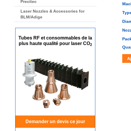
Precitec
Mac
Laser Nozzles & Accessories for
Typ
BLM/Adige
Dia
Nozz
Tubes RF et consommables de la
Pac
plus haute qualité pour laser CO
2
Quan
A
Demander un devis ce jour