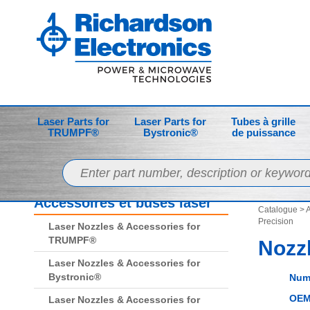
Laser Parts for
Laser Parts for
Tubes à grille
TRUMPF®
Bystronic®
de puissance
Accessoires et buses laser
Catalogue
>
A
Precision
Laser Nozzles & Accessories for
TRUMPF®
Nozz
Laser Nozzles & Accessories for
Bystronic®
Num
OEM
Laser Nozzles & Accessories for