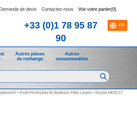
Demande de devis
Contactez-nous
Voir votre panier(0)
+33 (0)1 78 95 87
90
et
Autres pièces
Autres
r
de rechange
consommables
Bystronic®
>
Push-Fit Nozzles for Bystronic Fiber Lasers
> Nozzle NK35-17