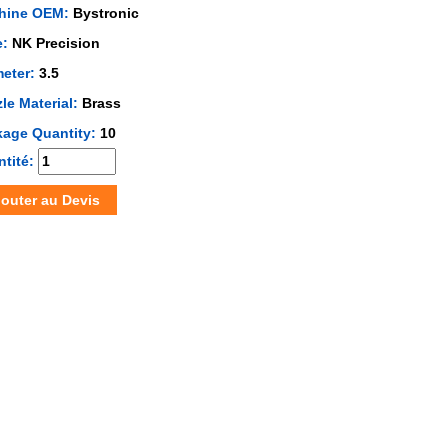
hine OEM:
Bystronic
e:
NK Precision
meter:
3.5
le Material:
Brass
kage Quantity:
10
tité:
jouter au Devis